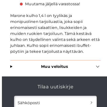
l
l
Muutama jäljellä varastossa!
määrää
määrää
Marone kulho 1,4 l on tyylikäs ja
monipuolinen tarjoiluastia, joka sopii
erinomaisesti salaattien, lisukkeiden ja
muiden ruokien tarjoiluun. Tämä kestävä
kulho on täydellinen valinta sekä arkeen että
juhlaan. Kulho sopii erinomaisesti buffet-
pöytiin ja tekee tarjoilusta näyttävän.
Muu veloitus
Tilaa uutiskirje
Sähköposti