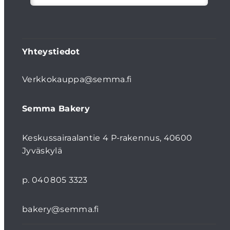
Yhteystiedot
Verkkokauppa@semma.fi
Semma Bakery
Keskussairaalantie 4 P-rakennus, 40600
Jyväskylä
p. 040 805 3323
bakery@semma.fi