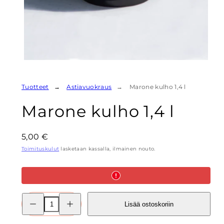
Tuotteet
Astiavuokraus
Marone kulho 1,4 l
Marone kulho 1,4 l
Hinta
5,00 €
Toimituskulut
lasketaan kassalla, ilmainen nouto.
Pienennä
Lisää
Lisää ostoskoriin
Marone
Marone
kulho
kulho
1,4
1,4