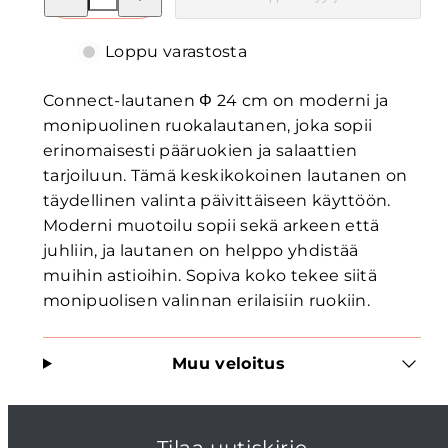
lautanen
lautanen
Φ
Φ
24
24
Loppu varastosta
cm
cm
määrää
määrää
Connect-lautanen Φ 24 cm on moderni ja
monipuolinen ruokalautanen, joka sopii
erinomaisesti pääruokien ja salaattien
tarjoiluun. Tämä keskikokoinen lautanen on
täydellinen valinta päivittäiseen käyttöön.
Moderni muotoilu sopii sekä arkeen että
juhliin, ja lautanen on helppo yhdistää
muihin astioihin. Sopiva koko tekee siitä
monipuolisen valinnan erilaisiin ruokiin.
Muu veloitus