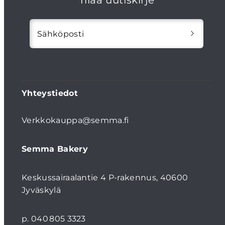
Tilaa uutiskirje
Sähköposti
Yhteystiedot
Verkkokauppa@semma.fi
Semma Bakery
Keskussairaalantie 4 P-rakennus, 40600
Jyväskylä
p. 040 805 3323