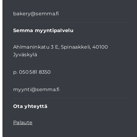
bakery@semma.fi
Semma myyntipalvelu
Ahlmaninkatu 3 E, Spinaakkeli, 40100
Jyväskylä
p. 050 581 8350
myynti@semma.fi
Ota yhteyttä
Palaute