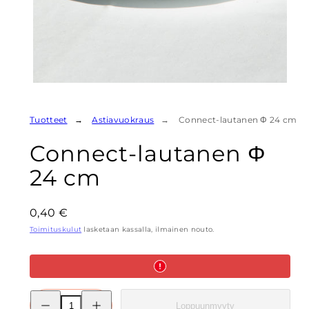
Tuotteet
Astiavuokraus
Connect-lautanen Φ 24 cm
Connect-lautanen Φ
24 cm
Hinta
0,40 €
Toimituskulut
lasketaan kassalla, ilmainen nouto.
Pienennä
Lisää
Loppuunmyyty
Connect-
Connect-