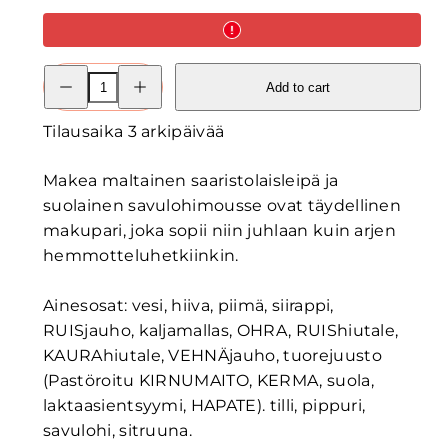
Decrease
Increase
Add to cart
quantity
quantity
for
for
Savulohimoussea
Savulohimoussea
Tilausaika 3 arkipäivää
saaristolaisleivällä
saaristolaisleivällä
Makea maltainen saaristolaisleipä ja
suolainen savulohimousse ovat täydellinen
makupari, joka sopii niin juhlaan kuin arjen
hemmotteluhetkiinkin.
Ainesosat: vesi, hiiva, piimä, siirappi,
RUISjauho, kaljamallas, OHRA, RUIShiutale,
KAURAhiutale, VEHNÄjauho, tuorejuusto
(Pastöroitu KIRNUMAITO, KERMA, suola,
laktaasientsyymi, HAPATE). tilli, pippuri,
savulohi, sitruuna.