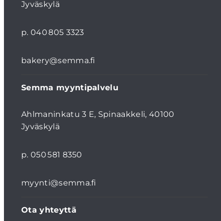
Jyväskylä
p. 040 805 3323
bakery@semma.fi
Semma myyntipalvelu
Ahlmaninkatu 3 E, Spinaakkeli, 40100
Jyväskylä
p. 050 581 8350
myynti@semma.fi
Ota yhteyttä