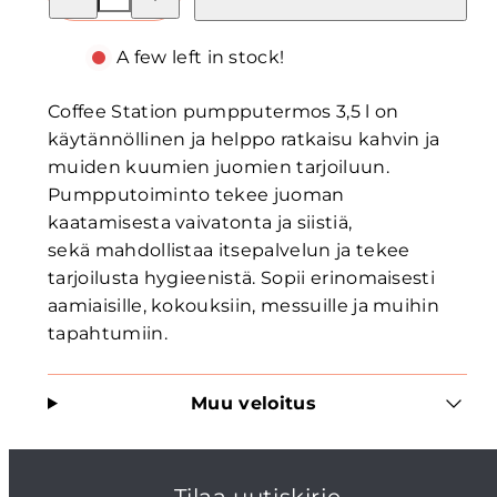
for
for
Coffee
Coffee
station
station
A few left in stock!
-
-
pumpputermos
pumpputermos
3,5
3,5
Coffee Station pumpputermos 3,5 l on
l
l
käytännöllinen ja helppo ratkaisu kahvin ja
muiden kuumien juomien tarjoiluun.
Pumpputoiminto tekee juoman
kaatamisesta vaivatonta ja siistiä,
sekä mahdollistaa itsepalvelun ja tekee
tarjoilusta hygieenistä. Sopii erinomaisesti
aamiaisille, kokouksiin, messuille ja muihin
tapahtumiin.
Muu veloitus