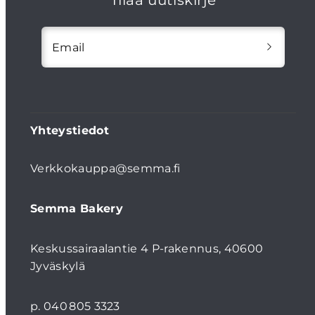
Tilaa uutiskirje
Email
Yhteystiedot
Verkkokauppa@semma.fi
Semma Bakery
Keskussairaalantie 4 P-rakennus, 40600
Jyväskylä
p. 040 805 3323