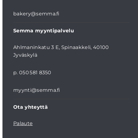
bakery@semma.fi
Semma myyntipalvelu
Ahlmaninkatu 3 E, Spinaakkeli, 40100
Jyväskylä
p. 050 581 8350
myynti@semma.fi
Ota yhteyttä
Palaute