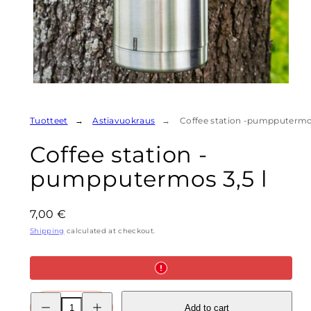
Tuotteet
Astiavuokraus
Coffee station -pumpputermos
Coffee station -
pumpputermos 3,5 l
Regular
7,00 €
price
Shipping
calculated at checkout.
Decrease
Increase
Add to cart
quantity
quantity