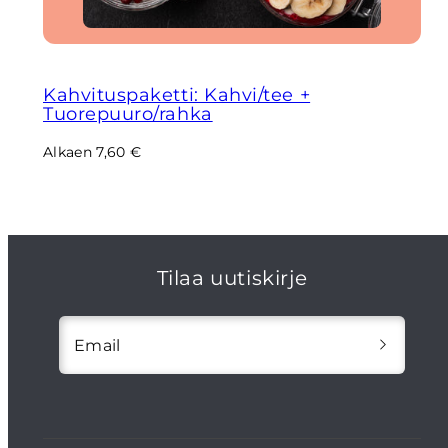
Kahvituspaketti: Kahvi/tee +
Tuorepuuro/rahka
Regular
Alkaen 7,60 €
price
Tilaa uutiskirje
Email