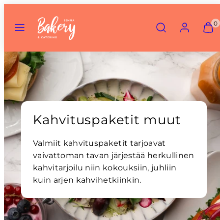
Skip
Menu
Search
Account
View
View
to
0
my
my
content
cart
cart
(0)
(0)
Kahvituspaketit muut
Valmiit kahvituspaketit tarjoavat
vaivattoman tavan järjestää herkullinen
kahvitarjoilu niin kokouksiin, juhliin
kuin arjen kahvihetkiinkin.