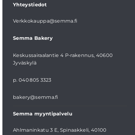
Yhteystiedot
Verkkokauppa@semma.fi
Semma Bakery
Keskussairaalantie 4 P-rakennus, 40600
Jyväskylä
p. 040 805 3323
bakery@semma.fi
Semma myyntipalvelu
Ahlmaninkatu 3 E, Spinaakkeli, 40100