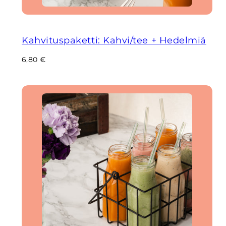
Kahvituspaketti: Kahvi/tee + Hedelmiä
Regular
6,80 €
price