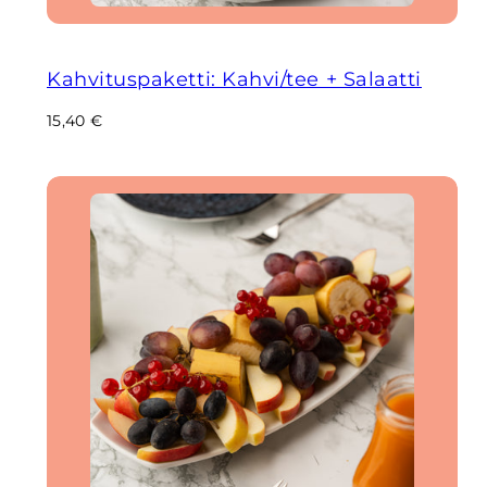
Kahvituspaketti: Kahvi/tee + Salaatti
Regular
15,40 €
price