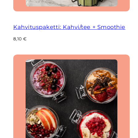
Kahvituspaketti: Kahvi/tee + Smoothie
Regular
8,10 €
price